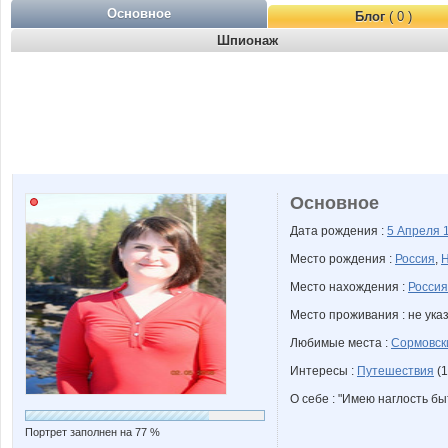
Основное
Блог
( 0 )
Шпионаж
Основное
Дата рождения :
5 Апреля
Место рождения :
Россия
,
Н
Место нахождения :
Россия
Место проживания : не ука
Любимые места :
Сормовск
Интересы :
Путешествия
(1
О себе : "Имею наглость бы
Портрет заполнен на 77 %