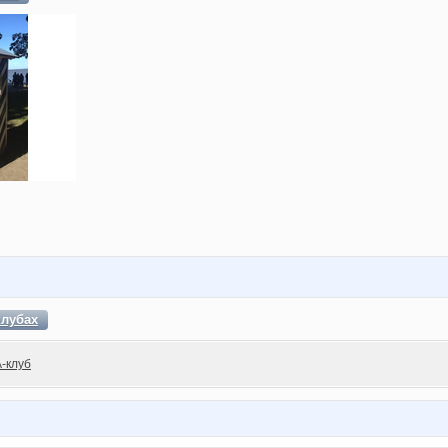
клубах
A-клуб