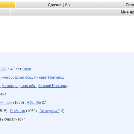
Друзья
( 6 )
Гал
Мне н
1977
г. 49 лет
Овен
ижегородская обл.
,
Нижний Новгород
,
Нижегородская обл.
,
Нижний Новгород
зано
ий парк
(1059) ,
Н.Кр. Яр
(1)
515) ,
Рыбалка
(1063) ,
Экскурсии
(12)
ть счастливой"