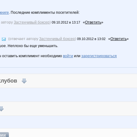
книге
. Последние комплименты посетителей:
т автору
Застенчивый боксер
)
«
Ответить
»
09.10.2012 в 13:17
(отвечает автору
Застенчивый боксер
)
«
Ответить
»
09.10.2012 в 13:02
шое. Неплохо бы еще уменьшить.
ы оставить комплимент необходимо
войти
или
зарегистрироваться
 клубов
фии