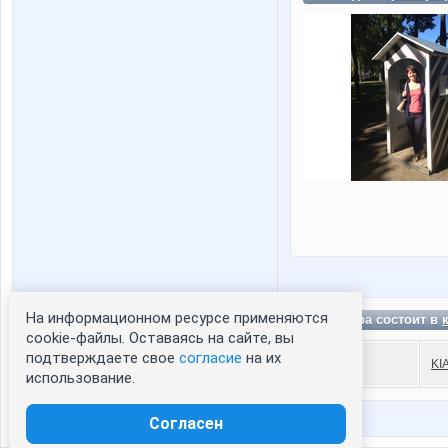
На информационном ресурсе применяются
Лучезара состоит в
Статистика портрета:
cookie-файлы. Оставаясь на сайте, вы
подтверждаете свое
согласие
на их
сейчас просматривают портрет - 0
KI
использование.
зарегистрированные пользователи
посетившие портрет за 7 дней - 0
Согласен