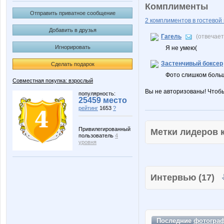
Комплименты
Отправить приватное сообщение
2 комплиментов в гостевой 
Добавить в друзья
Гагель
(отвечае
Игнорировать
Я не умею(
Застенчивый боксер
Сделать подарок
Фото слишком боль
Совместная покупка: взрослый
Вы не авторизованы! Чтоб
популярность:
25459 место
рейтинг
1653
?
Привилегированный
Метки лидеров
пользователь
4
уровня
Интервью (17)
Последние
фотогра