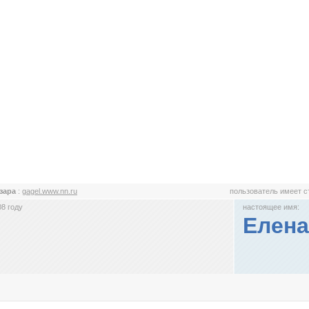
зара
:
gagel.www.nn.ru
пользователь имеет 
8 году
настоящее имя:
Елена